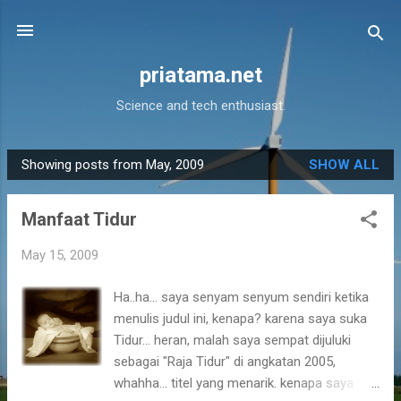
Skip to main content
priatama.net
Science and tech enthusiast.
Showing posts from May, 2009
SHOW ALL
P
o
Manfaat Tidur
s
t
May 15, 2009
s
Ha..ha... saya senyam senyum sendiri ketika
menulis judul ini, kenapa? karena saya suka
Tidur... heran, malah saya sempat dijuluki
sebagai "Raja Tidur" di angkatan 2005,
whahha... titel yang menarik. kenapa saya