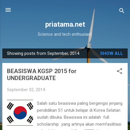
Skip to main content
priatama.net
Science and tech enthusiast.
Showing posts from September, 2014
SHOW ALL
P
o
BEASISWA KGSP 2015 for
s
UNDERGRADUATE
t
s
September 02, 2014
Salah satu beasiswa paling bergengsi jenjang
pendidikan S1 untuk belajar di Korea Selatan
sudah dibuka. Beasiswa ini adalah full
scholarship yang artinya akan memfasilitasi