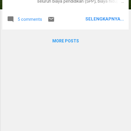
seluruh biaya pendidikan (SPP), biaya hidup
(uang saku) dll. selama periode 4 tahun (dan
1 tahun program bahasa) Beasiswa KGSP (
SELENGKAPNYA...
5 comments
Korean Government Scholarship Program )
ini meliputi. Tiket Pesawat Kelas Ekonomi PP
(untuk keberangkatan menuju Korea dan
MORE POSTS
ketika menyelesaikan belajar di Korea menuju
Indonesia) Uang saku sebesar 800,000 won
tiap bulan. Uang SPP hingga 5 juta won
bahkan jika lebih dari 5 juta won akan di
bayarkan oleh Pemerintah Korea. Uang untuk
proses settlement awal saat tiba di Korea
sebesar 200,000 won Uang sebesar 100,000
won saat menyelesaikan masa belajarnya
Biaya untuk belajar bahasa Korea disediakan
secara penuh selama 1 tahun. Asuransi
kesehatan Apabila penerima beasiswa
berhasil memperoleh TOPIK level 5 akan
mendapatkan tambahan uang saku sebesar