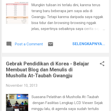
studi S1 nya di Korea di sela-sela
Mungkin tulisan ini terlalu dini, karena terus
aktivitasnya bekerja. Apabila yang sedang
terang baru beberapa jam saya ada di
menempuh pendidikan kemudian pulang ke
Gwangju. Tetapi karena daripada saya nggak
Indonesia, mereka berkesempatan untuk
bisa tidur dan browsing-browsing nggak
transfer atau pindah lokasi belajar sesuai
jelas, sepertinya sebaiknya saya cerita saja...
daerahnya masing-masing. Berikut kutipan
CAPER (Catatan Perjalanan) kali ini hanya
tentang UT Korea dari web utkorea.org
cerita tentang bagaimana menuju Gwangju
Kelompok Belajar (Pokjar) Universitas
SELENGKAPNYA...
Post a Comment
dari Jinju. Jinju adalah kota dimana saya
Terbuka di Korea Selatan (UT Korea) didirikan
terdampar di Korea Selatan, sudah lebih dari
pada bulan Desember 2010 atas kerjasama
dua tahun tinggal di Jinju, dan baru kali ini
Persatua...
Gebrak Pendidikan di Korea - Belajar
saya berkesempatan untuk berkunjung ke
Membuat Blog dan Menulis di
Gwangju , Korea Selatan. Dalam kesempatan
Musholla At-Taubah Gwangju
kali ini, kunjungan saya ke Gwangju adalah
bertujuan untuk berbagi ilmu dalam kegiatan
November 10, 2013
Perpika Mengajar di Musholla At-taubah.
Sudah saya ceritakan di posting
Suasana Pelatihan di Musholla At-Taubah
sebelumnya. Kota ini merupakan kota
dengan Fasilitas Lengkap LCD Viewer Sejak
terbesar ke-6 di Korea dan di disain sebagai
minggu lalu, di agenda saya sudah tertulis