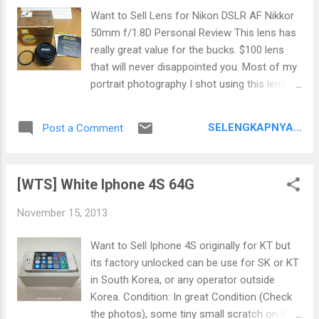
Want to Sell Lens for Nikon DSLR AF Nikkor
50mm f/1.8D Personal Review This lens has
really great value for the bucks. $100 lens
that will never disappointed you. Most of my
portrait photography I shot using this lens.
Reason to sell is because I no longer have
my Nikon DSLR. Condition: Very clean, I
SELENGKAPNYA...
Post a Comment
always taking care of this lens carefully. No
scratch, No fungus in the lens ~95% What is
included Box, paper and Lens cap 52 mm UV
[WTS] White Iphone 4S 64G
Filter Additional info: This lens is originally
bought in South Korea and passed the
November 15, 2013
genuine Nikon Imaging South Korea. Price:
SOLD to a nice cute girl.. ^^ thanks for
Want to Sell Iphone 4S originally for KT but
watching Photos (klick for larger view)
its factory unlocked can be use for SK or KT
in South Korea, or any operator outside
Korea. Condition: In great Condition (Check
the photos), some tiny small scratch on the