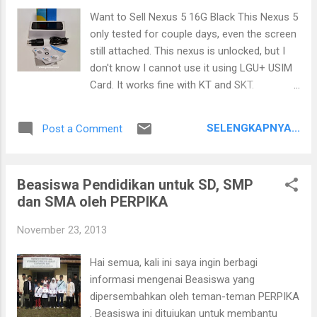
Want to Sell Nexus 5 16G Black This Nexus 5
only tested for couple days, even the screen
still attached. This nexus is unlocked, but I
don't know I cannot use it using LGU+ USIM
Card. It works fine with KT and SKT.
Condition: Unit is Brand New out of box, I
use the charger for several times. What is
SELENGKAPNYA...
Post a Comment
included: Nexus 5 16 G Black Unit Charger
Data Cable SIM Ejector Box and Manual
Price: 444,000 won Free delivery around
Beasiswa Pendidikan untuk SD, SMP
Korea. Price is firm. Detail (klick for bigger
dan SMA oleh PERPIKA
picture)
November 23, 2013
Hai semua, kali ini saya ingin berbagi
informasi mengenai Beasiswa yang
dipersembahkan oleh teman-teman PERPIKA
. Beasiswa ini ditujukan untuk membantu