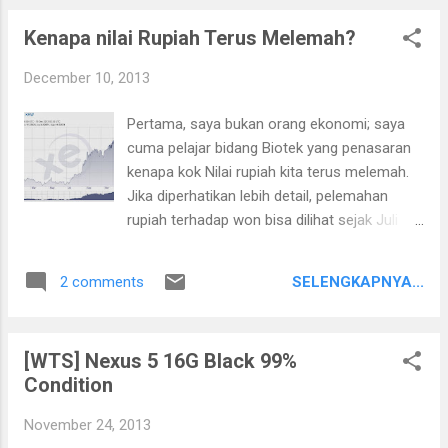
mempertimbangkan untuk langsung daftar saat ini
Kenapa nilai Rupiah Terus Melemah?
juga.
December 10, 2013
Pertama, saya bukan orang ekonomi; saya
cuma pelajar bidang Biotek yang penasaran
kenapa kok Nilai rupiah kita terus melemah.
Jika diperhatikan lebih detail, pelemahan
rupiah terhadap won bisa dilihat sejak Juli
2013. Saat itu 1 won = 8.5 rupiah, sementara
Desember 2013 saat saya nulis ini, posisi
SELENGKAPNYA...
2 comments
won sudah berada di angka 11.2 Rupiah.
(Berdasarkan kurs XE.com) Karena
keisengan dan keingintahuan saya tentang
[WTS] Nexus 5 16G Black 99%
hal ini, akhirnya saya bertanya pada teman-
Condition
teman yang memiliki pengetahuan lebih
daripada saya di grup wa alumni sma
November 24, 2013
sekelas.