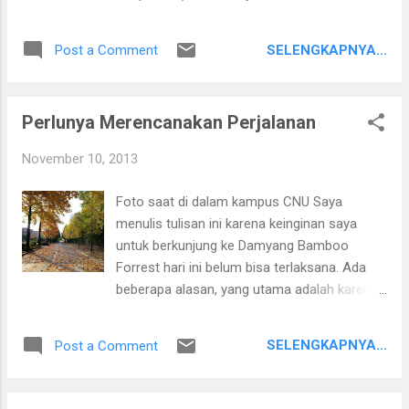
screen. What is included: Unit Box Brand New
Charger 30 pin USB Calble Brand New Jelly
SELENGKAPNYA...
Post a Comment
case Price: 394,000 won (Free delivery
around South Korea) Contact: You can
contact me trough social network link in this
Perlunya Merencanakan Perjalanan
blog. kakao id: priatama Pictures:
November 10, 2013
Foto saat di dalam kampus CNU Saya
menulis tulisan ini karena keinginan saya
untuk berkunjung ke Damyang Bamboo
Forrest hari ini belum bisa terlaksana. Ada
beberapa alasan, yang utama adalah karena
saya RAGU. Ragu karena pada awalnya saya
ke Kota ini hanya untuk memenuhi janji ke
SELENGKAPNYA...
Post a Comment
Ardi untuk berbagi ilmu tadi malam dan
Alhamdulillah dapat terlaksana dengan baik.
Kemudian saya berkunjung ke Rumah Sakit