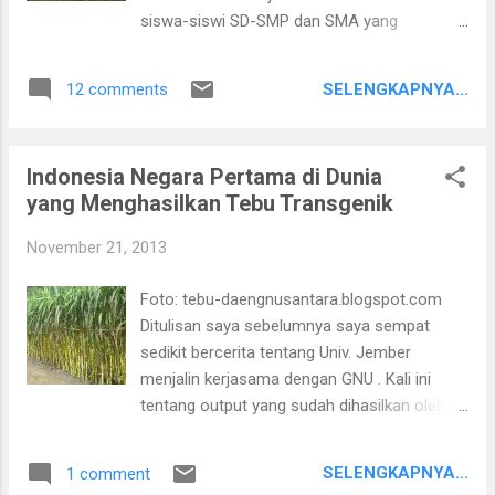
siswa-siswi SD-SMP dan SMA yang
membutuhkan bantuan biaya pendidikan.
Program ini kami sebut dengan Beasiswa
SELENGKAPNYA...
12 comments
Perpika untuk Indonesia. Beasiswa ini
diinisiasi oleh senior-senior saya di
Persatuan Pelajar Indonesia di Korea
Indonesia Negara Pertama di Dunia
beberapa tahun yang lalu. Saya pribadi lupa
yang Menghasilkan Tebu Transgenik
sudah berapa lama program ini berjalan, yang
jelas kami bertujuan untuk turut berkontribusi
November 21, 2013
secara langsung terhadap pendidikan di
Indonesia. Kenapa koq anak SD, SMP dan
Foto: tebu-daengnusantara.blogspot.com
SMA? alasan utama adalah banyak sekali
Ditulisan saya sebelumnya saya sempat
siswa-siswi berperetasi yang masih sangat
sedikit bercerita tentang Univ. Jember
kesulitan untuk memperoleh dana
menjalin kerjasama dengan GNU . Kali ini
pendidikan. Jika kita mau membuka mata
tentang output yang sudah dihasilkan oleh
lebih jeli, banyak di sekitar kita yang
Salah satu peneliti di UNEJ. Beberapa waktu
memerlukan bantuan untuk tetap
yang lalu, saya membaca artikel di National
melanjutkan pendidikan demi masa depan
SELENGKAPNYA...
1 comment
Geographic Indonesia yang menyatakan