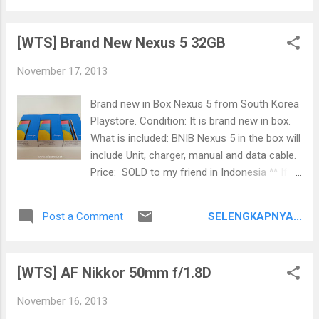
yang lebih baik. Untuk sementara Beasiswa
bahwa Indonesia adalah Negara Pertama di
BPI ini hanya membantu biaya pendidikan
Dunia yang Menghasilkan Tebu Transgenik.
utama seperti SPP, namun mungkin tim BPI
[WTS] Brand New Nexus 5 32GB
Untuk yang sudah sudah lolos hingga
aka...
tahapan uji keamanan hayati dan saat ini
November 17, 2013
masih proses review keamanan pangan,
menurut saya benar adanya bahwa
Brand new in Box Nexus 5 from South Korea
Indonesia lebih maju dalam proses
Playstore. Condition: It is brand new in box.
peluncuran Tebu Transgenik ke Publik
What is included: BNIB Nexus 5 in the box will
dibandingkan negara lain. Untuk tambahan
include Unit, charger, manual and data cable.
informasi Komisi Keamanan Hayati Produk
Price: SOLD to my friend in Indonesia ^^ If
Rekayasa Genetika (KKHPRG) pada bulan Mei
you are wondering why its more expensive
2013 telah menyetujui pelepasan tanaman
from playstore (519,000 won) is because
tebu hasil rekayasa genetik yang membawa
SELENGKAPNYA...
Post a Comment
price in the playstore is the estimated price,
gen untuk ketahanan terhadap kekeringan.
the final price are vary depend on the
Persetujuan ini merupakan yang pertama
exchange rate and credit card fee. Feel free
untuk tanaman transgenik yang
[WTS] AF Nikkor 50mm f/1.8D
to order by yourself from playstore Korea. ^^
dikembangkan di Indonesia. Tebu biotek
Pictures:
tahan kekering...
November 16, 2013