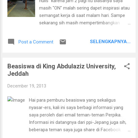
nulis" karena jam 2 pagi itu biasanya saya
dengan setir kiri. Karena mungkin ada
masih "ON" malah sering dapet inspirasi atau
beberapa hal yan harus kita pahami dan
semangat kerja di saat malam hari. Sampe
sesuaikan untuk lebih aman dan nyaman
sekarang sih masih mempertimbangkan
saat menyetir. Foto: autovant.com Ketika
apakah berusaha merubah jam biologis
memperhatikan setir kiri di Korea, saya juga
untuk jadi "morning person" atau tetap
sempat bertanya-tanyamengapa setir mobil
SELENGKAPNYA...
Post a Comment
bertahan dengan "night owl" seperti saat ini.
di Indonesia di sebelah kanan sementara
Oke, kembali ke judul, selama satu minggu ini
banyak negara lain me...
sama sekali tidak ada prediksi akan turun
Beasiswa di King Abdulaziz University,
salju di kota Jinju, Korea Selatan. Herannya
Jeddah
ketika saya keluar dari lab untuk kembali ke
rumah, ternyata sebagian jalan sudah
December 19, 2013
berwarna putih dan butiran-butiran salju juga
sedang jatuh bertaburan dengan cukup lebat.
Hai para pemburu beasiswa yang sekaligus
Biasanya sih memang sangat amat jarang
nyasar-ers, kali ini saya berbagi informasi yang
sekali kota tempat saya tinggal saat ini itu
saya peroleh dari email teman-teman Perpika.
turun salju di musim dingin. Mungkin hanya
Informasi ini datangnya dari ppi-Jepang juga sih,
sesekali dan tidak sampai terakumulasi tebal.
beberapa teman saya juga share di Facebook.
Mirip-mirip malam ini sih. Kecuali awal tahun
Untuk kamu yang berminat melanjutkan studi di