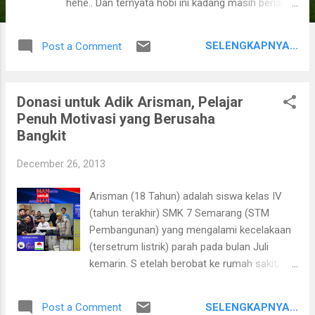
hehe.. Dan ternyata hobi ini kadang masih berlajut
ketika di Korea Selatan, beberapa Prof. pernah
dengan sangat baik menegur saya. hehe.. well,
SELENGKAPNYA...
Post a Comment
salah satu penyebabnya adalah karena saya "night
owl" sering terjaga saat malam, tapi siang duh..
ngantuk.. Kembali ke artikel, artikel ini saya nemu
Donasi untuk Adik Arisman, Pelajar
di hot thread kaskus. Sebelumnya sih pernah baca
Penuh Motivasi yang Berusaha
disuatu web, tapi saya lupa dimana. Silahkan
Bangkit
disimak saya cantumkan disini dengan beberapa
editan. Foto: brackenfellpersonaltrainer.com
December 26, 2013
Power nap adalah tidur singkat yg selesai
sebelum terjadinya tidur pulas (deep sleep/slow
Arisman (18 Tahun) adalah siswa kelas IV
wave sleep) bertujuan untuk secepatnya
(tahun terakhir) SMK 7 Semarang (STM
menyegarkan badan/merevitalisasi dari kelelahan.
Pembangunan) yang mengalami kecelakaan
Power nap sudah di laksanakan selama berabad-
(tersetrum listrik) parah pada bulan Juli
abad di Spanyol dan Amerika latin, power nap
kemarin. S etelah berobat ke rumah sakit,
bertujuan untuk ...
pengobatan alternatif, dan rumah sakit lagi,
kondisi tangan dan kakinya makin parah,
SELENGKAPNYA...
Post a Comment
sehingga harus dimputasi tangan kanan dan