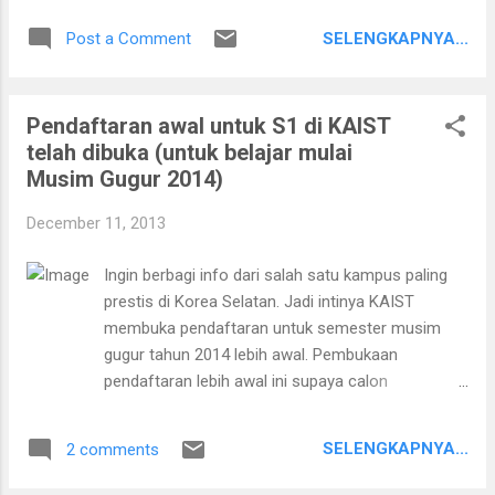
2013 bulan Januari, menurut senior saya
Saudi tepatnya di KAU - Jeddah. Bisa dicoba untuk
Januari lalu adalah salju terlebat selama dia
SELENGKAPNYA...
Post a Comment
daftar. Pas terima email ini saya jadi ingat
di Jinju (...
beberapa tahun yang lalu saya apply di Universitas
tetangganya yaitu di KAUST, tapi sayangnya rejeki
Pendaftaran awal untuk S1 di KAIST
belum kesana dan sempat curcol juga di blog .
telah dibuka (untuk belajar mulai
Oke, baiklah, silahkan berikut ini informasinya:
Musim Gugur 2014)
December 11, 2013
Ingin berbagi info dari salah satu kampus paling
prestis di Korea Selatan. Jadi intinya KAIST
membuka pendaftaran untuk semester musim
gugur tahun 2014 lebih awal. Pembukaan
pendaftaran lebih awal ini supaya calon
mahasiswanya memiliki waktu yang lebih panjang
untuk pertimbangan-pertimbangan sebelum ambil
SELENGKAPNYA...
2 comments
jurusan di KAST. Buat adik-adik yang pengen
melanjutkan studi di KAIST bisa