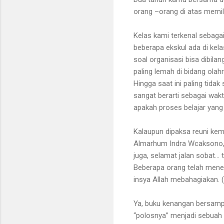
orang –orang di atas memili
Kelas kami terkenal sebagai
beberapa ekskul ada di kel
soal organisasi bisa dibil
paling lemah di bidang olah
Hingga saat ini paling tidak
sangat berarti sebagai wak
apakah proses belajar yang 
Kalaupun dipaksa reuni kemb
Almarhum Indra Wcaksono, 
juga, selamat jalan sobat… 
Beberapa orang telah menem
insya Allah mebahagiakan.
Ya, buku kenangan bersampul
“polosnya” menjadi sebuah 