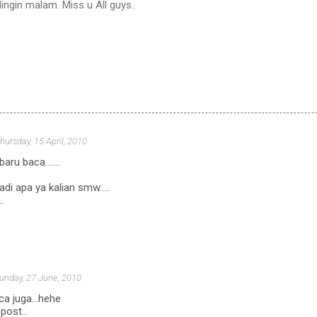
ngin malam. Miss u All guys..
hursday, 15 April, 2010
ru baca.......
adi apa ya kalian smw.....
..
unday, 27 June, 2010
a juga...hehe
post...