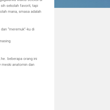
ih sekolah favorit, tapi
kolah mana, smasa adalah
” dan “meremuk”-ku di
masing.
.he.. beberapa orang ini
y meski anatomin dan