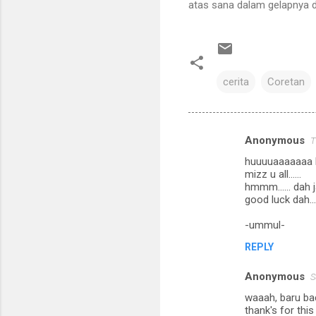
atas sana dalam gelapnya di
cerita
Coretan
Anonymous
T
C
huuuuaaaaaaa ba
o
mizz u all......
m
hmmm...... dah j
good luck dah...
m
-ummul-
e
n
REPLY
t
Anonymous
S
s
waaah, baru bac
thank's for this 