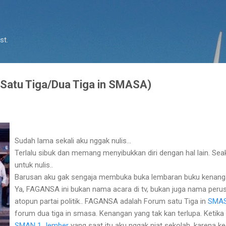
Skip to main content
st.
atu Tiga/Dua Tiga in SMASA)
Sudah lama sekali aku nggak nulis…
Terlalu sibuk dan memang menyibukkan diri dengan hal lain. Se
untuk nulis..
Barusan aku gak sengaja membuka buka lembaran buku kenang
Ya, FAGANSA ini bukan nama acara di tv, bukan juga nama peru
atopun partai politik.. FAGANSA adalah Forum satu Tiga in
SMA
forum dua tiga in smasa. Kenangan yang tak kan terlupa. Ketika
SMAN 1 Jember
yang saat itu aku nggak niat sekolah, karena ke