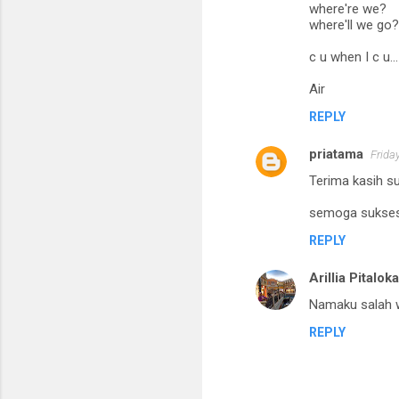
where're we?
where'll we go?
c u when I c u...
Air
REPLY
priatama
Friday
Terima kasih su
semoga sukses
REPLY
Arillia Pitalok
Namaku salah w
REPLY