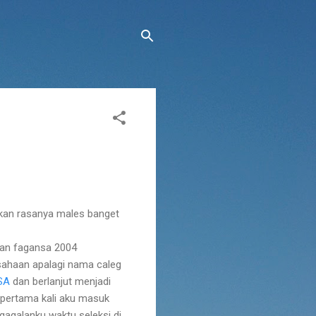
akan rasanya males banget
an fagansa 2004
sahaan apalagi nama caleg
SA
dan berlanjut menjadi
 pertama kali aku masuk
gagalanku waktu seleksi di