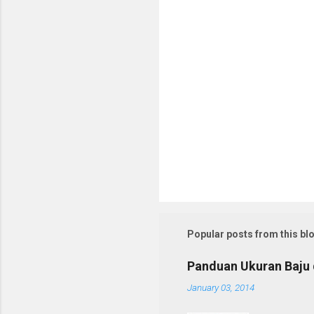
P
o
s
t
Popular posts from this bl
a
C
o
Panduan Ukuran Baju d
m
m
January 03, 2014
e
n