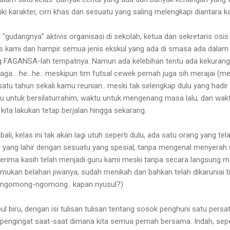
ki karakter, cirri khas dan sesuatu yang saling melengkapi diantara k
 “gudangnya” aktivis organisasi di sekolah, ketua dan sekretaris osis
as kami dan hampir semua jenis ekskul yang ada di smasa ada dala
ang FAGANSA-lah tempatnya. Namun ada kelebihan tentu ada kekurangan
raga… he…he.. meskipun tim futsal cewek pernah juga sih merajai (me
 satu tahun sekali kamu reunian.. meski tak selengkap dulu yang hadir 
tu untuk bersilaturrahim, waktu untuk mengenang masa lalu, dan wak
kita lakukan tetap berjalan hingga sekarang.
ali, kelas ini tak akan lagi utuh seperti dulu, ada satu orang yang t
yang lahir dengan sesuatu yang spesial, tanpa mengenal menyerah u
terima kasih telah menjadi guru kami meski tanpa secara langsung m
ukan belahan jiwanya, sudah menikah dan bahkan telah dikaruniai b
 (ngomong-ngomong.. kapan nyusul?)
 biru, dengan isi tulisan tulisan tentang sosok penghuni satu persa
pengingat saat-saat dimana kita semua pernah bersama. Indah, sepert