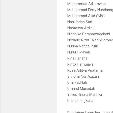
Mohammad Adi Irawan
Muhammad Ferry Nurdians
Muhammad Akid Syib’li
Nani Indah Sari
Nastasya Ardini
Nindhika Paramawardhani
Novario Rizki Fajar Nugroh
Nurina Nanda Putri
Nurul Hidayah
Rina Fariana
Rinto Hariwijaya
Ryza Aditya Priatama
Siti Umi Nur Azizah
Umi Fadillah
Ummul Mursidah
Yulies Trisna Marsiwi
Risna Lengkana
Dua tahun kamu bersama dal