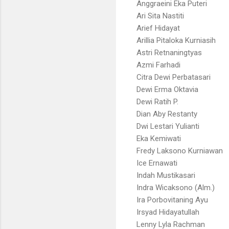
Anggraeini Eka Puteri
Ari Sita Nastiti
Arief Hidayat
Arillia Pitaloka Kurniasih
Astri Retnaningtyas
Azmi Farhadi
Citra Dewi Perbatasari
Dewi Erma Oktavia
Dewi Ratih P.
Dian Aby Restanty
Dwi Lestari Yulianti
Eka Kemiwati
Fredy Laksono Kurniawan
Ice Ernawati
Indah Mustikasari
Indra Wicaksono (Alm.)
Ira Porbovitaning Ayu
Irsyad Hidayatullah
Lenny Lyla Rachman