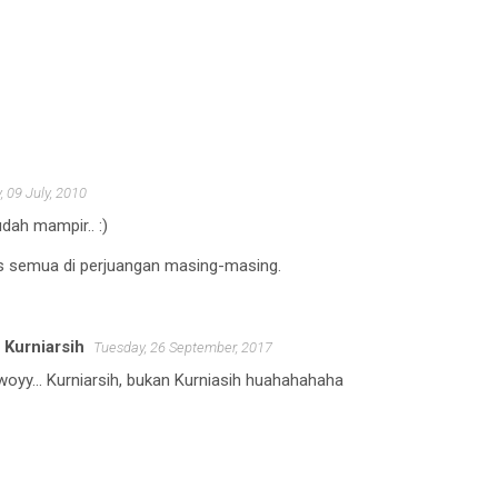
, 09 July, 2010
dah mampir.. :)
 semua di perjuangan masing-masing.
a Kurniarsih
Tuesday, 26 September, 2017
oyy... Kurniarsih, bukan Kurniasih huahahahaha