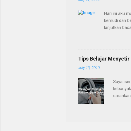
Hari ini aku 
kemudi dan be
lanjutkan baca
Kalimantan Jem
nongol juga m
kursus mengem
dengan baik d
Tips Belajar Menyeti
tidak selamat 
July 13, 2010
usul dengan n
sudah power st
Saya isen
kebanyaka
sarankan
mobil bis
saya bany
kursus ny
seminggu
________