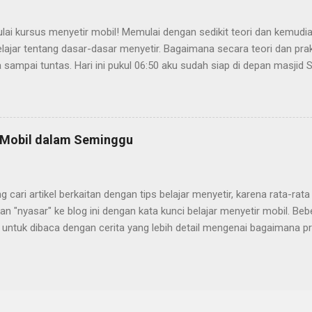
mulai kursus menyetir mobil! Memulai dengan sedikit teori dan kemud
lajar tentang dasar-dasar menyetir. Bagaimana secara teori dan prak
 sampai tuntas. Hari ini pukul 06:50 aku sudah siap di depan masjid S
ber. Ku janjian pukul 07:00, setelah kira-kira menunggu 8 menit, jam
obil instrukturnya (Wah..aku suka ini ON-TIME). Nama tempat atau 
udi “SUKSES” mungkin dengan tujuan supaya yang belajar disana b
an selamat, ya SELAMAT! Karena hal itu pentingnya menyetir mobil, su
r Mobil dalam Seminggu
di jalan ya sama aja khan.. mungkin lain kali kalo ada yang mo buka 
ama “SELAMAT” biar selamat sampai tujuan.. he.. Dengan kijang war
eering, mobil kijang tahun segitu ka...
g cari artikel berkaitan dengan tips belajar menyetir, karena rata-rat
n "nyasar" ke blog ini dengan kata kunci belajar menyetir mobil. Beb
 untuk dibaca dengan cerita yang lebih detail mengenai bagaimana pr
a dibaca di artikel ini Belajar Menyetir Hari Pertama Hari kedua belaj
ak yang berkunjung dengan kata kunci "belajar menyetir mobil" apa s
etir mobil ya.. atau minimal buka iklan kursus menyetir mobil he..he.. :
 menyetir mobil dengan beberapa perubahan yang saya sesuaikan 
_ -Apakah kamu berniat dan berkeinginan kuat untuk bisa mengem