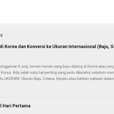
og
i Korea dan Konversi ke Ukuran Internasional (Baju, S
. penggemar K-pop, teman-teman yang baru datang di Korea atau yan
i Korea. Ada salah satu hal penting yang perlu diketahui sebelum me
itu UKURAN!. Ukuran Baju, Celana, Sepatu atau bahkan pakaian dala
yang berbeda dengan ukuran internasional dan negara lain. Jangan s
ya belanja, apalagi secara online tidak memperhatikan ukuran yang 
cilan. Kalo kebesaran masih bisa dikecilin sih, tapi kalo kekecilan, bisa
cookie.net
l Hari Pertama