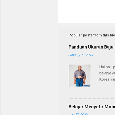
Popular posts from this bl
Panduan Ukuran Baju d
January 03, 2014
Hai hai.
belanja d
Korea ya
standar 
semangatn
atau keke
Foto: no
Belajar Menyetir Mobi
July 27, 2009