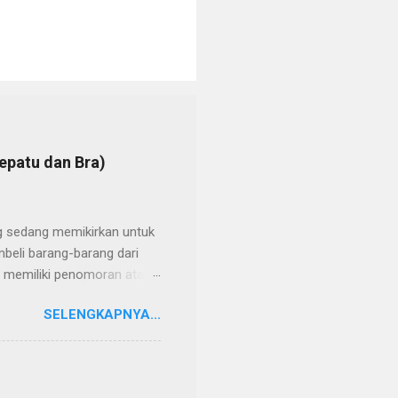
epatu dan Bra)
g sedang memikirkan untuk
mbeli barang-barang dari
m memiliki penomoran atau
ampai ketika sudah dengan
SELENGKAPNYA...
tertera jadinya kebesaran
 jadi foto seperti ini. hehe