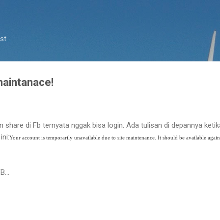
Skip to main content
st.
aintanace!
dan share di Fb ternyata nggak bisa login. Ada tulisan di depannya ket
ini:
Your account is temporarily unavailable due to site maintenance. It should be available agai
B...