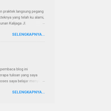
ian praktek langsung pegang
teknya yang telah ku alami,
unan Kalijaga Jl.
 7 kurang sedikit akhirnya
SELENGKAPNYA...
lembaga kursusnya adalah
isa sukses menyetir
pir yang pintar, cepat tapi
kursus nyetir di Jember saya
na krem tahun 1989 tapi
a pembaca blog ini
erapa tulisan yang saya
oses saya belajar menyetir
ar menyetir Nah ternyata blog
SELENGKAPNYA...
ekalian saja saya bikin
) Berikut artikelnya tentang
dengan gaya bahasa saya.
udikan sebuah mobil?? Yup