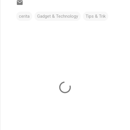
cerita
Gadget & Technology
Tips & Trik
C
o
m
m
e
n
t
s