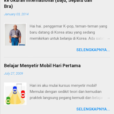
ke Ukuran Internasional (Baju, Sepatu dan
Bra)
January 03, 2014
Hai hai.. penggemar K-pop, teman-teman yang
baru datang di Korea atau yang sedang
memikirkan untuk belanja di Korea. Ada salah
satu hal penting yang perlu diketahui sebelum
SELENGKAPNYA...
membeli barang-barang dari Korea yaitu
UKURAN!. Ukuran Baju, Celana, Sepatu atau
bahkan pakaian dalam memiliki penomoran
Belajar Menyetir Mobil Hari Pertama
atau standar yang berbeda dengan ukuran
July 27, 2009
internasional dan negara lain. Jangan sampai
ketika sudah dengan semangatnya belanja,
Hari ini aku mulai kursus menyetir mobil!
apalagi secara online tidak memperhatikan
Memulai dengan sedikit teori dan kemudian
ukuran yang tertera jadinya kebesaran atau
praktek langsung pegang kemudi dan belajar
kekecilan. Kalo kebesaran masih bisa dikecilin
tentang dasar-dasar menyetir. Bagaimana
sih, tapi kalo kekecilan, bisa jadi foto seperti ini.
SELENGKAPNYA...
secara teori dan prakteknya yang telah ku alami,
hehe Foto: nocookie.net