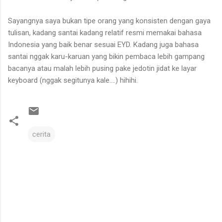
Sayangnya saya bukan tipe orang yang konsisten dengan gaya
tulisan, kadang santai kadang relatif resmi memakai bahasa
Indonesia yang baik benar sesuai EYD. Kadang juga bahasa
santai nggak karu-karuan yang bikin pembaca lebih gampang
bacanya atau malah lebih pusing pake jedotin jidat ke layar
keyboard (nggak segitunya kale....) hihihi.
cerita
C
o
m
m
e