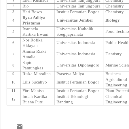
1
Ellen Kusnadi
Universitas Tanjungpura
Chemistry
2
Rio
Universitas Tanjungpura
Chemistry
3
Hari Bowo
Institut Pertanian Bogor
Chemistry
Ryza Aditya
Universitas Jember
Biology
4
Priatama
Ivannela
Universitas Katholik
Food Techno
5
Kartika Irwani
Soegijapranata
Nor Rofika
Universitas Indonesia
Public Healt
6
Hidayah
Annisa Rizki
Universitas Indonesia
Dentistry
7
Amalia
Sapto
Universitas Diponegoro
Marine Scie
8
Pamungkas
9
Riska Mirzalina
Prasetya Mulya
Business
Agricultural
Lilis Sucahyo
Institut Pertanian Bogor
10
Engineering
11
Fitri Menisa
Institut Pertanian Bogor
Plant Protect
Indah Kartika
Institut Teknologi
Chemical
12
Buana Putri
Bandung
Engineering