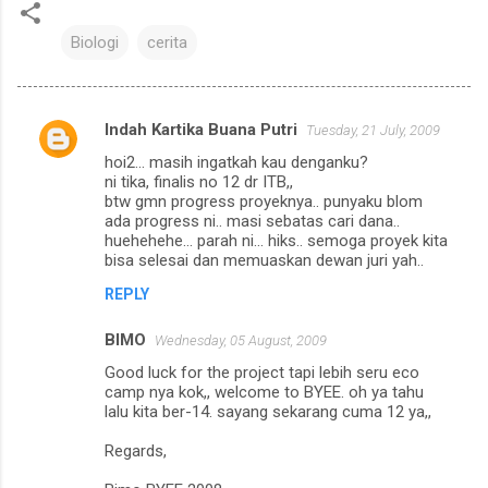
Biologi
cerita
Indah Kartika Buana Putri
Tuesday, 21 July, 2009
C
hoi2... masih ingatkah kau denganku?
o
ni tika, finalis no 12 dr ITB,,
m
btw gmn progress proyeknya.. punyaku blom
ada progress ni.. masi sebatas cari dana..
m
huehehehe... parah ni... hiks.. semoga proyek kita
bisa selesai dan memuaskan dewan juri yah..
e
n
REPLY
t
BIMO
Wednesday, 05 August, 2009
s
Good luck for the project tapi lebih seru eco
camp nya kok,, welcome to BYEE. oh ya tahu
lalu kita ber-14. sayang sekarang cuma 12 ya,,
Regards,