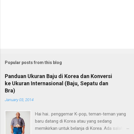
P
o
s
t
Popular posts from this blog
a
C
Panduan Ukuran Baju di Korea dan Konversi
o
ke Ukuran Internasional (Baju, Sepatu dan
m
m
Bra)
e
January 03, 2014
n
t
Hai hai.. penggemar K-pop, teman-teman yang
baru datang di Korea atau yang sedang
memikirkan untuk belanja di Korea. Ada salah