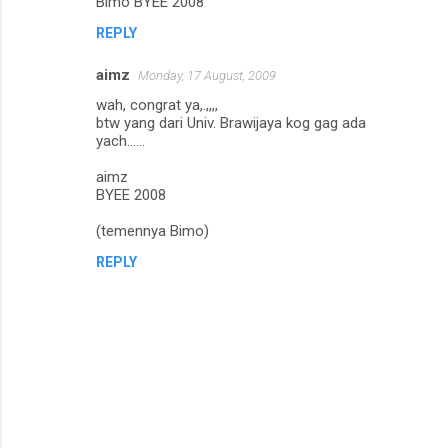
Bimo BYEE 2008
REPLY
aimz
Monday, 17 August, 2009
wah, congrat ya,.,,,,
btw yang dari Univ. Brawijaya kog gag ada
yach......
aimz
BYEE 2008
(temennya Bimo)
REPLY