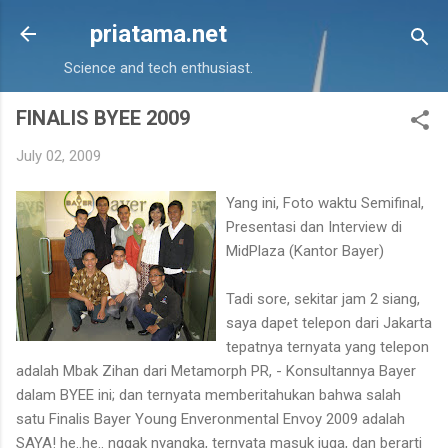
Skip to main content
priatama.net
Science and tech enthusiast.
FINALIS BYEE 2009
July 02, 2009
Yang ini, Foto waktu Semifinal,
Presentasi dan Interview di
MidPlaza (Kantor Bayer)
Tadi sore, sekitar jam 2 siang,
saya dapet telepon dari Jakarta
tepatnya ternyata yang telepon
adalah Mbak Zihan dari Metamorph PR, - Konsultannya Bayer
dalam BYEE ini; dan ternyata memberitahukan bahwa salah
satu Finalis Bayer Young Enveronmental Envoy 2009 adalah
SAYA! he..he.. nggak nyangka, ternyata masuk juga, dan berarti