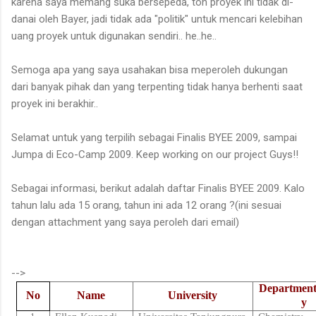
karena saya memang suka bersepeda, toh proyek ini tidak di-
danai oleh Bayer, jadi tidak ada "politik" untuk mencari kelebihan
uang proyek untuk digunakan sendiri.. he..he..
Semoga apa yang saya usahakan bisa meperoleh dukungan
dari banyak pihak dan yang terpenting tidak hanya berhenti saat
proyek ini berakhir..
Selamat untuk yang terpilih sebagai Finalis BYEE 2009, sampai
Jumpa di Eco-Camp 2009. Keep working on our project Guys!!
Sebagai informasi, berikut adalah daftar Finalis BYEE 2009. Kalo
tahun lalu ada 15 orang, tahun ini ada 12 orang ?(ini sesuai
dengan attachment yang saya peroleh dari email)
-->
Department
No
Name
University
y