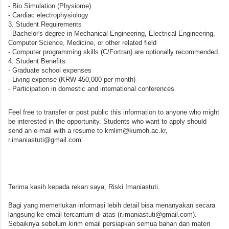
- Bio Simulation (Physiome)

- Cardiac electrophysiology

3. Student Requirements

- Bachelor's degree in Mechanical Engineering, Electrical Engineering, 
Computer Science, Medicine, or other related field

- Computer programming skills (C/Fortran) are optionally recommended.

4. Student Benefits

- Graduate school expenses

- Living expense (KRW 450,000 per month)

- Participation in domestic and international conferences
Feel free to transfer or post public this information to anyone who might 
be interested in the opportunity. Students who want to apply should 
send an e-mail with a resume to kmlim@kumoh.ac.kr, 
r.imaniastuti@gmail.com
Terima kasih kepada rekan saya, Riski Imaniastuti. 

Bagi yang memerlukan informasi lebih detail bisa menanyakan secara 
langsung ke email tercantum di atas (
r.imaniastuti@gmail.com)
. 
Sebaiknya sebelum kirim email persiapkan semua bahan dan materi 